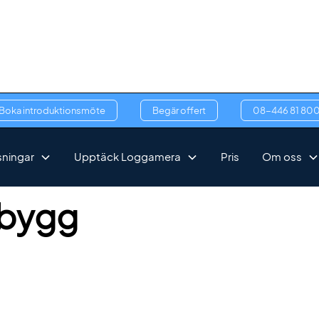
Boka introduktionsmöte
Begär offert
08-446 81 80
sningar
Upptäck Loggamera
Pris
Om oss
dbygg