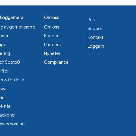
 Loggamera
Om oss
Pris
ng av gemensam el
Om oss
Support
ioner
Kunder
Kontakt
app
Partners
Logga in
ering
Nyheter
ch Spot60
Compliance
iffer
er & fördelar
 svar
bel
N-nät
ackend
ises hosting