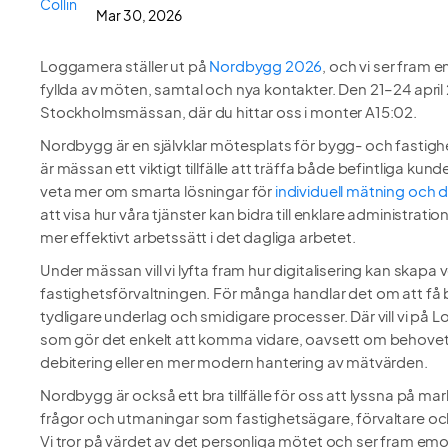
Mar 30, 2026
Loggamera ställer ut på
Nordbygg 2026
, och vi ser fram 
fyllda av möten, samtal och nya kontakter. Den 21–24 april 
Stockholmsmässan, där du hittar oss i monter A15:02.
Nordbygg är en självklar mötesplats för bygg- och fastig
är mässan ett viktigt tillfälle att träffa både befintliga kund
veta mer om smarta lösningar för
individuell mätning och 
att visa hur våra tjänster kan bidra till enklare administratio
mer effektivt arbetssätt i det dagliga arbetet.
Under mässan vill vi lyfta fram hur digitalisering kan skapa v
fastighetsförvaltningen. För många handlar det om att få b
tydligare underlag och smidigare processer. Där vill vi på
som gör det enkelt att komma vidare, oavsett om behovet 
debitering eller en mer modern hantering av mätvärden.
Nordbygg är också ett bra tillfälle för oss att lyssna på m
frågor och utmaningar som fastighetsägare, förvaltare och 
Vi tror på värdet av det personliga mötet och ser fram e