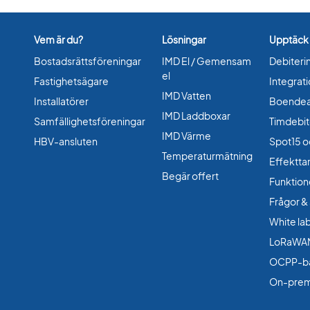
Vem är du?
Lösningar
Upptäck
Bostadsrättsföreningar
IMD El / Gemensam
Debiteri
el
Fastighetsägare
Integrat
IMD Vatten
Installatörer
Boende
IMD Laddboxar
Samfällighetsföreningar
Timdebit
IMD Värme
HBV-ansluten
Spot15 o
Temperaturmätning
Effekttar
Begär offert
Funktion
Frågor &
White la
LoRaWA
OCPP-b
On-prem