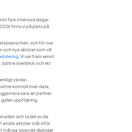
emot fyra intensiva dagar
2026 finns vi på plats på
hetsbranschen, och för oss
er och nya aktörer som vill
debitering
. Vi ser fram emot
n, bättre överblick och ett
erkligt värde i
ättre kontroll över data,
 Loggamera vara en partner
gäller uppföljning,
arknaden och ta del av de
andra aktörer står inför.
mot många givande dialoger