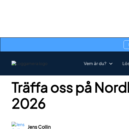
< Tillbaka till nyheter
Vem är du?
Lö
Träffa oss på Nor
2026
Jens Collin