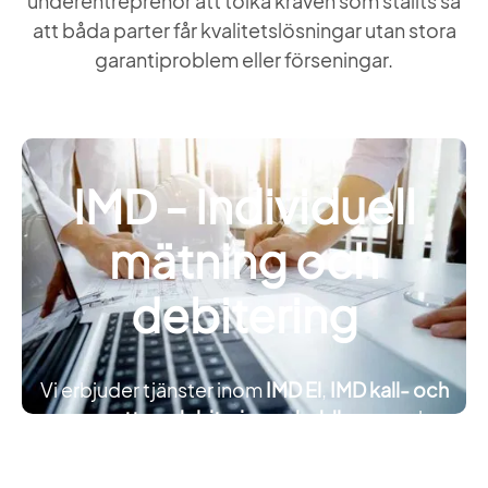
underentreprenör att tolka kraven som ställts så
att båda parter får kvalitetslösningar utan stora
garantiproblem eller förseningar.
IMD - Individuell
mätning och
debitering
Vi erbjuder tjänster inom
IMD El
,
IMD kall- och
varmvatten
,
debitering av laddboxar
och
temperaturmätning
. Våra kunder är
bostadsrättsföreningar, samfälligheter och