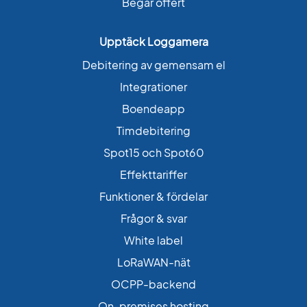
Begär offert
Upptäck Loggamera
Debitering av gemensam el
Integrationer
Boendeapp
Timdebitering
Spot15 och Spot60
Effekttariffer
Funktioner & fördelar
Frågor & svar
White label
LoRaWAN-nät
OCPP-backend
On-premises hosting