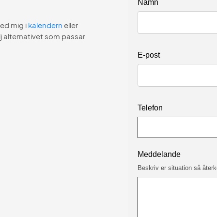
Namn
med mig i
kalendern
eller
lj alternativet som passar
E-post
Telefon
Meddelande
Beskriv er situation så åte