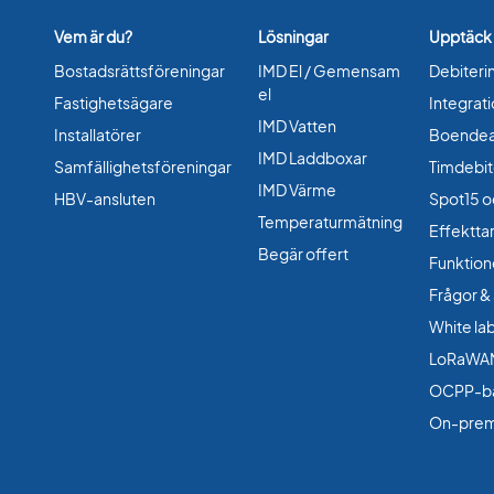
Vem är du?
Lösningar
Upptäck
Bostadsrättsföreningar
IMD El / Gemensam
Debiteri
el
Fastighetsägare
Integrat
IMD Vatten
Installatörer
Boende
IMD Laddboxar
Samfällighetsföreningar
Timdebit
IMD Värme
HBV-ansluten
Spot15 o
Temperaturmätning
Effekttar
Begär offert
Funktion
Frågor &
White la
LoRaWA
OCPP-b
On-prem