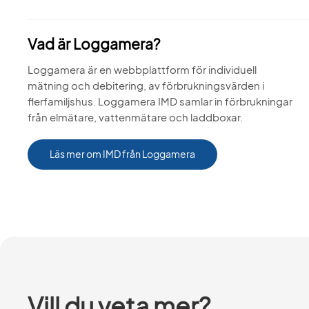
Vad är Loggamera?
Loggamera är en webbplattform för individuell
mätning och debitering, av förbrukningsvärden i
flerfamiljshus. Loggamera IMD samlar in förbrukningar
från elmätare, vattenmätare och laddboxar.
Läs mer om IMD från Loggamera
Vill du veta mer?