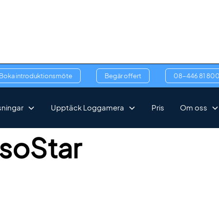
Boka introduktionsmöte
Begär offert
08-446 81 80
sningar
Upptäck Loggamera
Pris
Om oss
soStar