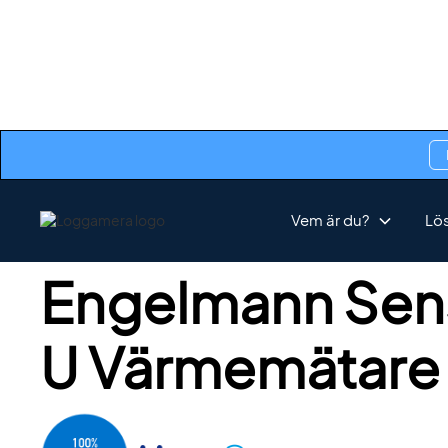
« Tillbaka till integrationer
Vem är du?
Lö
Värmemätare
Engelmann Sen
U Värmemätare