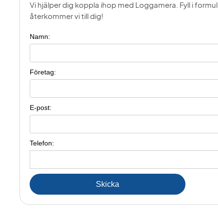
Vi hjälper dig koppla ihop med Loggamera. Fyll i formu
återkommer vi till dig!
Namn:
Företag:
E-post:
Telefon: