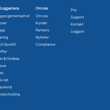
 Loggamera
Om oss
Pris
ng av gemensam el
Om oss
Support
ioner
Kunder
Kontakt
app
Partners
Logga in
ering
Nyheter
ch Spot60
Compliance
iffer
er & fördelar
 svar
bel
N-nät
ackend
ises hosting